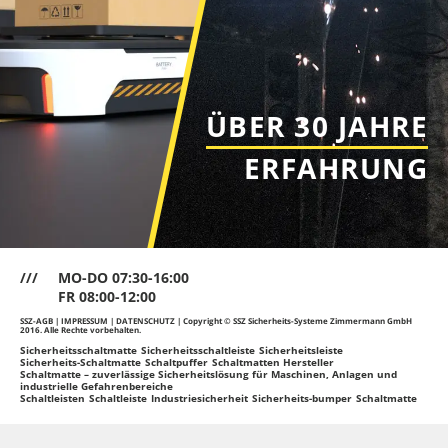
ÜBER 30 JAHRE
ERFAHRUNG
///
MO-DO 07:30-16:00
FR 08:00-12:00
SSZ-AGB
|
IMPRESSUM
|
DATENSCHUTZ
| Copyright © SSZ Sicherheits-Systeme Zimmermann GmbH
2016. Alle Rechte vorbehalten.
Sicherheitsschaltmatte
Sicherheitsschaltleiste
Sicherheitsleiste
Sicherheits-Schaltmatte
Schaltpuffer
Schaltmatten Hersteller
Schaltmatte – zuverlässige Sicherheitslösung für Maschinen, Anlagen und
industrielle Gefahrenbereiche
Schaltleisten
Schaltleiste
Industriesicherheit
Sicherheits-bumper
Schaltmatte