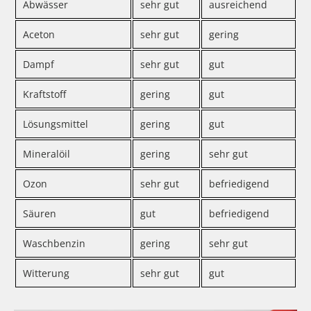
Abwässer
sehr gut
ausreichend
Aceton
sehr gut
gering
Dampf
sehr gut
gut
Kraftstoff
gering
gut
Lösungsmittel
gering
gut
Mineralöil
gering
sehr gut
Ozon
sehr gut
befriedigend
Säuren
gut
befriedigend
Waschbenzin
gering
sehr gut
Witterung
sehr gut
gut