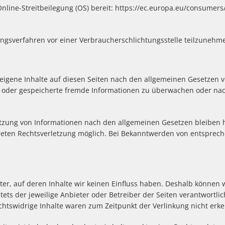
nline-Streitbeilegung (OS) bereit:
https://ec.europa.eu/consumers
egungsverfahren vor einer Verbraucherschlichtungsstelle teilzunehm
eigene Inhalte auf diesen Seiten nach den allgemeinen Gesetzen ve
lte oder gespeicherte fremde Informationen zu überwachen oder na
tzung von Informationen nach den allgemeinen Gesetzen bleiben hi
kreten Rechtsverletzung möglich. Bei Bekanntwerden von entsprec
ter, auf deren Inhalte wir keinen Einfluss haben. Deshalb können 
stets der jeweilige Anbieter oder Betreiber der Seiten verantwortli
chtswidrige Inhalte waren zum Zeitpunkt der Verlinkung nicht erk