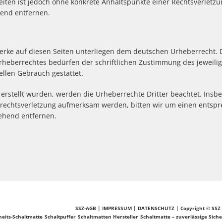
 Seiten ist jedoch ohne konkrete Anhaltspunkte einer Rechtsverlet
end entfernen.
Werke auf diesen Seiten unterliegen dem deutschen Urheberrecht. D
rheberrechtes bedürfen der schriftlichen Zustimmung des jeweilig
ellen Gebrauch gestattet.
r erstellt wurden, werden die Urheberrechte Dritter beachtet. Insb
errechtsverletzung aufmerksam werden, bitten wir um einen ents
ehend entfernen.
SSZ-AGB
|
IMPRESSUM
|
DATENSCHUTZ
| Copyright © SSZ
heits-Schaltmatte
Schaltpuffer
Schaltmatten Hersteller
Schaltmatte – zuverlässige Sich